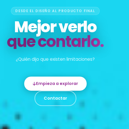
IMPRESIÓN Y FABRICACIÓN
DISEÑO GRÁFICO
DESDE EL DISEÑO AL PRODUCTO FINAL
Mejor verlo
Creatividad
Tu idea,
hecha realidad
sin límites
que contarlo.
¿Quién dijo que existen limitaciones?
Empieza a explorar
Contactar